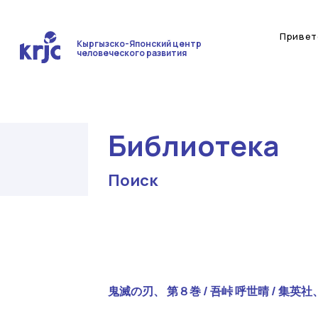
Привет
Кыргызско-Японский центр
человеческого развития
Библиотека
Поиск
鬼滅の刃、 第８巻 / 吾峠 呼世晴 / 集英社、