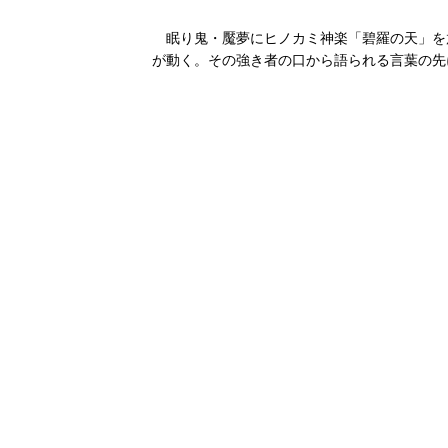
眠り鬼・魘夢にヒノカミ神楽「碧羅の天」を放
が動く。その強き者の口から語られる言葉の先