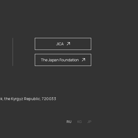
JICA
The Japan Foundation
ek, the Kyrgyz Republic, 720033
RU
KG
JP