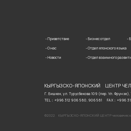
- Приветствие
- Бизнес отдел
- 
- О нас
- Отдел японского языка
- Новости
- Отдел взаимного развит
КЫРГЫЗСКО-ЯПОНСКИЙ
ЦЕНТР ЧЕЛ
Г. Бишкек, ул. Турусбекова 109 (пер. Ул. Фрунзе),
TEL：+996 312 906 580, 906 581
FAX：+996 31
©2022 КЫРГЫЗСКО-ЯПОНСКИЙ ЦЕНТР человеческо