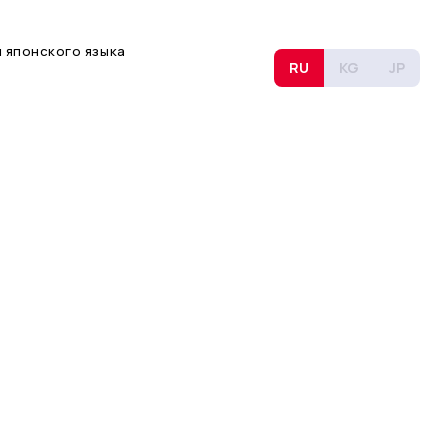
 японского языка
RU
KG
JP