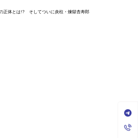
の正体とは!? そしてついに炎柱・煉獄杏寿郎