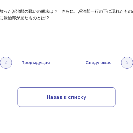
った炭治郎の戦いの顛末は!? さらに、炭治郎一行の下に現れたもの
に炭治郎が見たものとは!?
Предыдущая
Следующая
Назад к списку