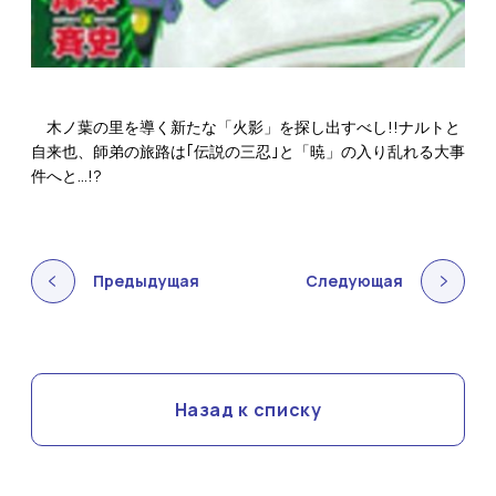
木ノ葉の里を導く新たな「火影」を探し出すべし!!ナルトと
自来也、師弟の旅路は｢伝説の三忍｣と「暁」の入り乱れる大事
件へと…!?
Предыдущая
Следующая
Назад к списку