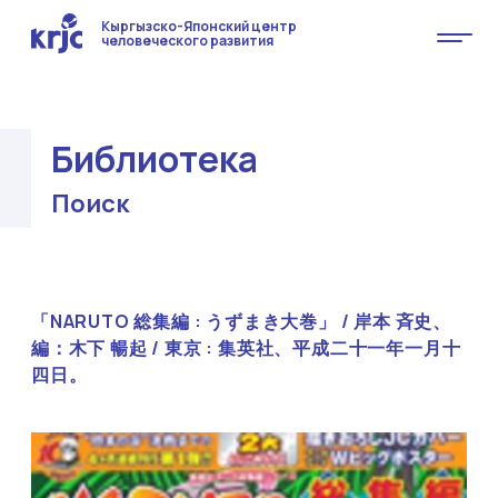
Кыргызско-Японский центр
человеческого развития
Библиотека
Поиск
「NARUTO 総集編 : うずまき大巻」 / 岸本 斉史、
編：木下 暢起 / 東京 : 集英社、平成二十一年一月十
四日。