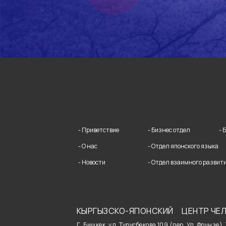
- Приветствие
- Бизнес отдел
- 
- О нас
- Отдел японского языка
- Новости
- Отдел взаимного развит
КЫРГЫЗСКО-ЯПОНСКИЙ
ЦЕНТР ЧЕЛ
Г. Бишкек, ул. Турусбекова 109 (пер. Ул. Фрунзе),