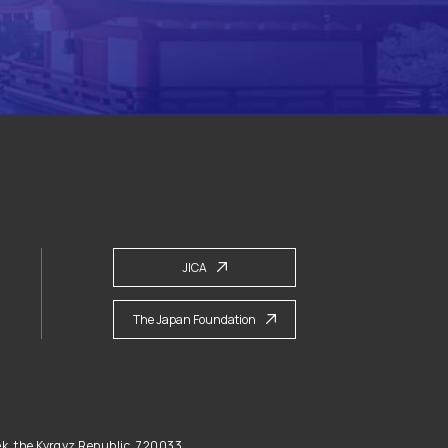
JICA
The Japan Foundation
ek, the Kyrgyz Republic, 720033