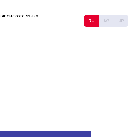
 японского языка
RU
KG
JP