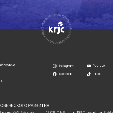
Библиотека
Youtube
Instagram
Facebook
Tiktok
ия
ОВЕЧЕСКОГО РАЗВИТИЯ
 7 корпус КНУ, 2-й этаж
2F KNU 7th Building, 109 Turusbekova, Bishk